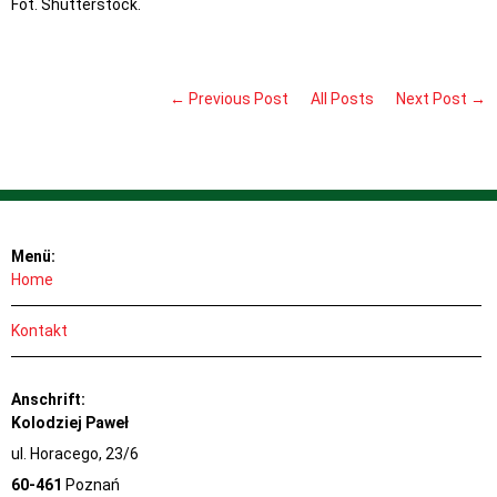
Fot. Shutterstock.
← Previous Post
All Posts
Next Post →
Menü:
Home
Kontakt
Anschrift:
Kolodziej Paweł
ul. Horacego, 23/6
60-461
Poznań