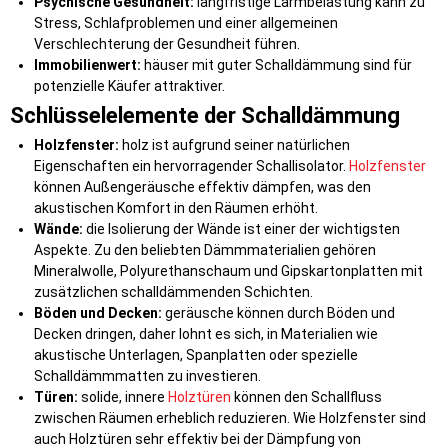
Psychische Gesundheit:
langfristige Lärmbelastung kann zu
Stress, Schlafproblemen und einer allgemeinen
Verschlechterung der Gesundheit führen.
Immobilienwert:
häuser mit guter Schalldämmung sind für
potenzielle Käufer attraktiver.
Schlüsselelemente der Schalldämmung
Holzfenster:
holz ist aufgrund seiner natürlichen
Eigenschaften ein hervorragender Schallisolator.
Holzfenster
können Außengeräusche effektiv dämpfen, was den
akustischen Komfort in den Räumen erhöht.
Wände:
die Isolierung der Wände ist einer der wichtigsten
Aspekte. Zu den beliebten Dämmmaterialien gehören
Mineralwolle, Polyurethanschaum und Gipskartonplatten mit
zusätzlichen schalldämmenden Schichten.
Böden und Decken:
geräusche können durch Böden und
Decken dringen, daher lohnt es sich, in Materialien wie
akustische Unterlagen, Spanplatten oder spezielle
Schalldämmmatten zu investieren.
Türen:
solide, innere
Holztüren
können den Schallfluss
zwischen Räumen erheblich reduzieren. Wie Holzfenster sind
auch Holztüren sehr effektiv bei der Dämpfung von