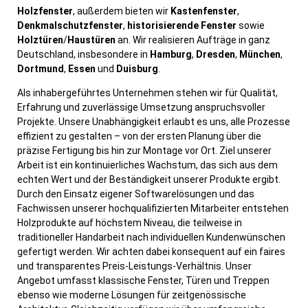
Holzfenster
, außerdem bieten wir
Kastenfenster
,
Denkmalschutzfenster
,
historisierende Fenster
sowie
Holztüren
/
Haustüren
an. Wir realisieren Aufträge in ganz
Deutschland, insbesondere in
Hamburg
,
Dresden
,
München
,
Dortmund
,
Essen
und
Duisburg
.
Als inhabergeführtes Unternehmen stehen wir für Qualität,
Erfahrung und zuverlässige Umsetzung anspruchsvoller
Projekte. Unsere Unabhängigkeit erlaubt es uns, alle Prozesse
effizient zu gestalten – von der ersten Planung über die
präzise Fertigung bis hin zur Montage vor Ort. Ziel unserer
Arbeit ist ein kontinuierliches Wachstum, das sich aus dem
echten Wert und der Beständigkeit unserer Produkte ergibt.
Durch den Einsatz eigener Softwarelösungen und das
Fachwissen unserer hochqualifizierten Mitarbeiter entstehen
Holzprodukte auf höchstem Niveau, die teilweise in
traditioneller Handarbeit nach individuellen Kundenwünschen
gefertigt werden. Wir achten dabei konsequent auf ein faires
und transparentes Preis-Leistungs-Verhältnis. Unser
Angebot umfasst klassische Fenster, Türen und Treppen
ebenso wie moderne Lösungen für zeitgenössische