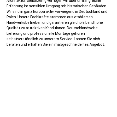
Architektur. Gleichzeitig verfügen wir über umfangreiche
Erfahrung im sensiblen Umgang mit historischen Gebäuden.
Wir sind in ganz Europa aktiv, vorwiegend in Deutschland und
Polen. Unsere Fachkräfte stammen aus etablierten
Handwerksbetrieben und garantieren gleichbleibend hohe
Qualität zu attraktiven Konditionen. Deutschlandweite
Lieferung und professionelle Montage gehören
selbstverständlich zu unserem Service. Lassen Sie sich
beraten und erhalten Sie ein maßgeschneidertes Angebot.
Wir freuen uns auf Sie!
Lernen Sie auch unseren freundlichen und kundenorientierten
Service kennen, der Sie vom ersten Gespräch bis zum
“letzten Spatenstich” begleitet, und jederzeit ein offenes Ohr
für Ihre Fragen, Wünsche und Vorstellungen hat – wir freuen
uns auf Sie!