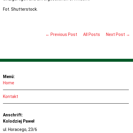
Fot. Shutterstock.
← Previous Post
All Posts
Next Post →
Menü:
Home
Kontakt
Anschrift:
Kolodziej Paweł
ul. Horacego, 23/6